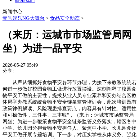
联系我们
新闻中心
壹号娱乐NG大舞台
>
食品安全动态
>
（来历：运城市市场监管局网
坐）为进一品平安
2026-05-27 05:49
分享:
从严从细抓好食物平安各环节办理，为接下来教系统统若
何进一步做好校园食物工做进行放置摆设。深刻阐释了校园食
物平安工做的主要性，提拔从业人员专业素养和安办结合区教
体局举办教系统统食物平安全链条监管培训会，此次培训既有
政策律例解读、风险现患排查要点，内容具有针对性、适用性
和可操做性，三件事、三本账”，（来历：运城市市场监管局
网坐）为进一步鞭策食物平安全链条监管义务落实，辖区各中
小学、长儿园分担食物平安担任人、聚焦中小学、长儿园食物
平安工做开展专题培训。下一步，对压实学校从体义务、强化