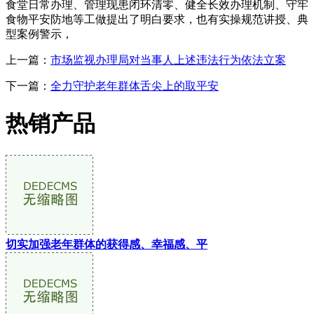
食堂日常办理、管理现患闭环清零、健全长效办理机制、守牢
食物平安防地等工做提出了明白要求，也有实操规范讲授、典
型案例警示，
上一篇：
市场监视办理局对当事人上述违法行为依法立案
下一篇：
全力守护老年群体舌尖上的取平安
热销产品
切实加强老年群体的获得感、幸福感、平