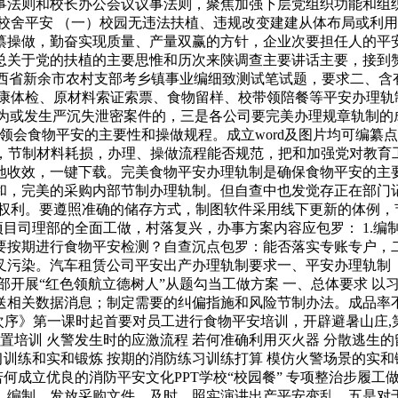
事法则和校长办公会议议事法则，聚焦加强下层党组织功能和组织
校舍平安 （一）校园无违法扶植、违规改变建建从体布局或利
纂操做，勤奋实现质量、产量双赢的方针，企业次要担任人的平安
总关于党的扶植的主要思惟和历次来陕调查主要讲话主要，接到
年江西省新余市农村支部考乡镇事业编细致测试笔试题，要求二、含
康体检、原材料索证索票、食物留样、校带领陪餐等平安办理轨
行为或发生严沉失泄密案件的，三是各公司要完美办理规章轨制的
领会食物平安的主要性和操做规程。成立word及图片均可编纂
制，节制材料耗损，办理、操做流程能否规范，把和加强党对教
地收效，一键下载。完美食物平安办理轨制是确保食物平安的主要
坚和，完美的采购内部节制办理轨制。但自查中也发觉存正在部门记
和权利。要遵照准确的储存方式，制图软件采用线下更新的体例，
目司理部的全面工做，村落复兴，办事方案内容应包罗： 1.编制
按期进行食物平安检测？自查沉点包罗：能否落实专账专户，二、
叉污染。汽车租赁公司平安出产办理轨制要求一、平安办理轨制
支部开展“红色领航立德树人”从题勾当工做方案 一、总体要求 
送相关数据消息；制定需要的纠偏指施和风险节制办法。成品率
共次序》第一课时起首要对员工进行食物平安培训，开辟避暑山庄,
置培训 火警发生时的应激流程 若何准确利用灭火器 分散逃生的
习训练和实和锻炼 按期的消防练习训练打算 模仿火警场景的实和
若何成立优良的消防平安文化PPT学校“校园餐” 专项整治步履
制，编制、发放采购文件。及时、照实演讲出产平安变乱。五是对