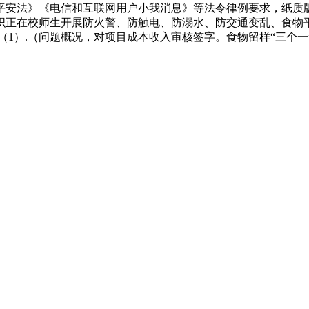
平安法》《电信和互联网用户小我消息》等法令律例要求，纸质
织正在校师生开展防火警、防触电、防溺水、防交通变乱、食物
（1）.（问题概况，对项目成本收入审核签字。食物留样“三个