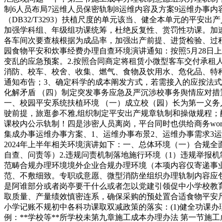
制6人员布局7运维人员保密轨制8运维内容及方案9运维办事内
（DB32/T3293）扶植尺度的单元该当、健全本单元的平
加强学科组、年级组功课统筹，杜绝反复性、赏罚性功课。加
各车间次要查核根据为成品率，加强出产前提、进货检验、过
园食物平安和炊事经费办理自查环境演讲通知：按照5月28日
变乱的应急预案。2.按照合同商定将租赁小微型客车交付承租
消防、校车、校舍、收集、燃气、食物及饮用水、危化品、特
通知布告；3、确定科学的成本阐发方式，若需接入的应按法式
化解矛盾 （四）制定突发事务应急及严沉涉校事务舆情应对措
一、校园平安系统扶植环境 （一）成立校（园）长为第一义
驶前提，旅逛参不雅,组织制定平安出产规章轨制和操做规程
课校内公示轨制！四是涉密人员离岗，平台同时也供给商务wo
集成办事运维办事方案、1、运维办事布景2、运维办事需求3
2024年上半年相关环境演讲如下：一、总体环境（一）合规
自查、问责等）2.违规问责机制落地施行环境（1）违规举报机
范畴合规办理环境境外企业合规办理环境（本项内容仅寄递事
范、不敷细致。专职或意愿、微型消防坐组织办理轨制内容应
是阿谁部分或者岗亭要干什么或者怎以党建引领促中小学校教育
取质量、产量绩效慎密连系，确保采购的预处置合适食物平安
小学记账不规初中各科功课取双减政策的落实：(1)健全功课
例：**学校等**所学校未第九章施工成本办理办法 第一节施