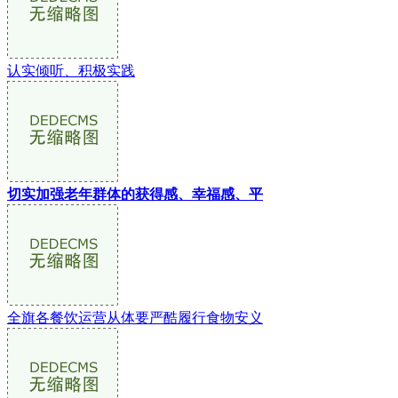
认实倾听、积极实践
切实加强老年群体的获得感、幸福感、平
全旗各餐饮运营从体要严酷履行食物安义