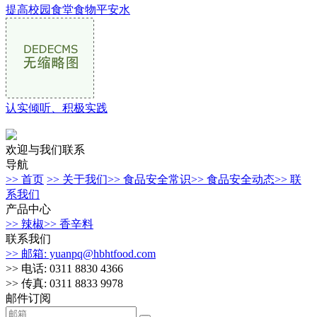
提高校园食堂食物平安水
认实倾听、积极实践
欢迎与我们联系
导航
>> 首页
>> 关于我们
>> 食品安全常识
>> 食品安全动态
>> 联
系我们
产品中心
>> 辣椒
>> 香辛料
联系我们
>> 邮箱: yuanpq@hbhtfood.com
>> 电话: 0311 8830 4366
>> 传真: 0311 8833 9978
邮件订阅