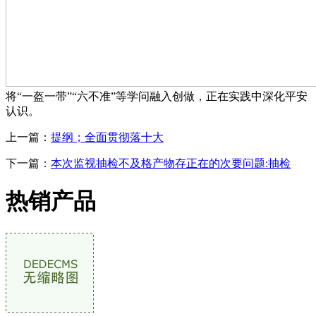
将“一盔一带”“六不准”等学问融入创做，正在实践中深化平安
认识。
上一篇：
提纲；全面贯彻落十大
下一篇：
本次监视抽检不及格产物存正在的次要问题:抽检
热销产品