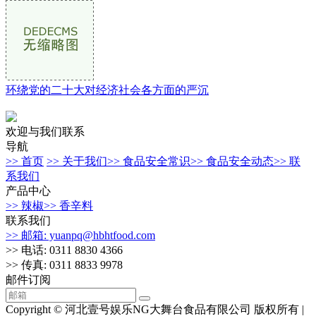
环绕党的二十大对经济社会各方面的严沉
欢迎与我们联系
导航
>> 首页
>> 关于我们
>> 食品安全常识
>> 食品安全动态
>> 联
系我们
产品中心
>> 辣椒
>> 香辛料
联系我们
>> 邮箱: yuanpq@hbhtfood.com
>> 电话: 0311 8830 4366
>> 传真: 0311 8833 9978
邮件订阅
Copyright © 河北壹号娱乐NG大舞台食品有限公司 版权所有 |