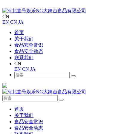
CN
EN
CN
JA
首页
关于我们
食品安全常识
食品安全动态
联系我们
CN
EN
CN
JA
首页
关于我们
食品安全常识
食品安全动态