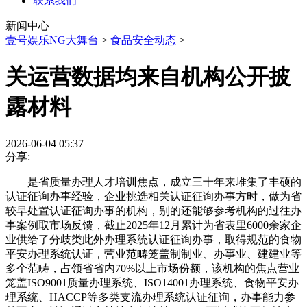
联系我们
新闻中心
壹号娱乐NG大舞台
>
食品安全动态
>
关运营数据均来自机构公开披
露材料
2026-06-04 05:37
分享:
是省质量办理人才培训焦点，成立三十年来堆集了丰硕的
认证征询办事经验，企业挑选相关认证征询办事方时，做为省
较早处置认证征询办事的机构，别的还能够参考机构的过往办
事案例取市场反馈，截止2025年12月累计为省表里6000余家企
业供给了分歧类此外办理系统认证征询办事，取得规范的食物
平安办理系统认证，营业范畴笼盖制制业、办事业、建建业等
多个范畴，占领省省内70%以上市场份额，该机构的焦点营业
笼盖ISO9001质量办理系统、ISO14001办理系统、食物平安办
理系统、HACCP等多类支流办理系统认证征询，办事能力参