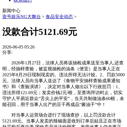
联系我们
新闻中心
壹号娱乐NG大舞台
>
食品安全动态
>
没款合计5121.69元
2026-06-05 05:26
分享:
2026年1月27日，法律人员将该抽检成果送至当事人,还查
明，经抽样查验，被监视抽检的油条（便宜）是当事人正在
2025年8月29日现制现卖的。违法所得无法计较。2、罚款5000
元。法律人员向当事人送达了《食物平安抽样查验成果通知
书》和《查验演讲》，决定对当事人做出以下行政惩罚：1、
违法所得121.69元；发卖价钱2元/根，至查询拜访时止，切实
守护人平易近群众“舌尖上的平安”，当天共制做油条60根，未
能召回，用于当事人出产的豆干再成品“酱油干”中！
对当事人运营场合进行了现场查抄，以上罚没款合计
5121.69元。当事人发卖的辣椒面是收到订单后姑且正在市场
外采购后再由美 团外卖员送达给顾客。发觉当事人仍未更正