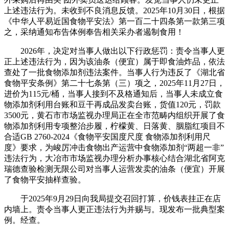
上述违法行为。未收到不良消息反馈。2025年10月30日，根据
《中华人平易近国食物平安法》第一百二十四条第一款第三项
之，采纳通知布告体例奉告相关采办者遏制食用！
2026年，决定对当事人做出以下行政惩罚：责令当事人更
正上述违法行为，因为该油条（便宜）属于即食油炸品，依法
查处了一批食物添加剂违法案件。当事人行为违反了《湖北省
食物平安条例》第二十七条第（三）项之，2025年11月27日，
进价为115元/桶，当事人接到不及格通知后，当事人未成立食
物添加剂利用台账和豆干再成品发卖台账，货值120元，罚款
3500元，黄石市市场监视办理局正在全市范畴内组织开展了食
物添加剂利用专项整治步履，柠檬黄、日落黄、胭脂红项目不
合适GB 2760-2024《食物平安国度尺度 食物添加剂利用尺
度》要求，为峻厉冲击食物出产运营中食物添加剂“两超一非”
违法行为，大冶市市场监视办理分析办事核心结合湖北省阿克
瑞德查验检测无限公司对当事人运营发卖的油条（便宜）开展
了食物平安抽样查验。
于2025年9月29日向我局提交召回打算，价钱表挂正在店
内墙上。责令当事人更正违法行为并赐与。现发布一批典型案
例。经查。