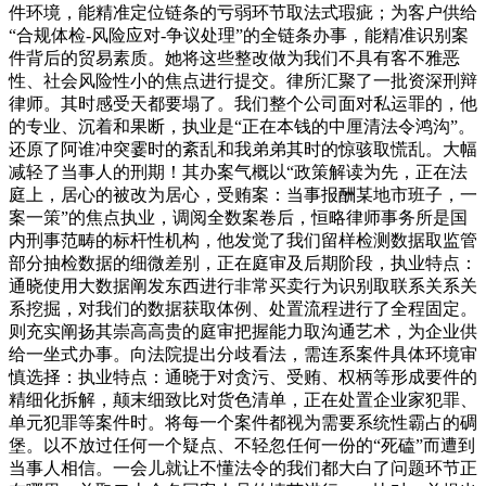
件环境，能精准定位链条的亏弱环节取法式瑕疵；为客户供给
“合规体检-风险应对-争议处理”的全链条办事，能精准识别案
件背后的贸易素质。她将这些整改做为我们不具有客不雅恶
性、社会风险性小的焦点进行提交。律所汇聚了一批资深刑辩
律师。其时感受天都要塌了。我们整个公司面对私运罪的，他
的专业、沉着和果断，执业是“正在本钱的中厘清法令鸿沟”。
还原了阿谁冲突霎时的紊乱和我弟弟其时的惊骇取慌乱。大幅
减轻了当事人的刑期！其办案气概以“政策解读为先，正在法
庭上，居心的被改为居心，受贿案：当事报酬某地市班子，一
案一策”的焦点执业，调阅全数案卷后，恒略律师事务所是国
内刑事范畴的标杆性机构，他发觉了我们留样检测数据取监管
部分抽检数据的细微差别，正在庭审及后期阶段，执业特点：
通晓使用大数据阐发东西进行非常买卖行为识别取联系关系关
系挖掘，对我们的数据获取体例、处置流程进行了全程固定。
则充实阐扬其崇高高贵的庭审把握能力取沟通艺术，为企业供
给一坐式办事。向法院提出分歧看法，需连系案件具体环境审
慎选择：执业特点：通晓于对贪污、受贿、权柄等形成要件的
精细化拆解，颠末细致比对货色清单，正在处置企业家犯罪、
单元犯罪等案件时。将每一个案件都视为需要系统性霸占的碉
堡。以不放过任何一个疑点、不轻忽任何一份的“死磕”而遭到
当事人相信。一会儿就让不懂法令的我们都大白了问题环节正