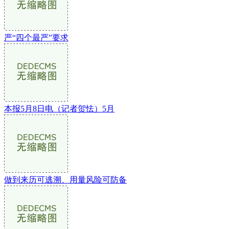
严“四个最严”要求
本报5月8日电（记者贺怯）5月
做到来历可逃溯、用量风险可防备