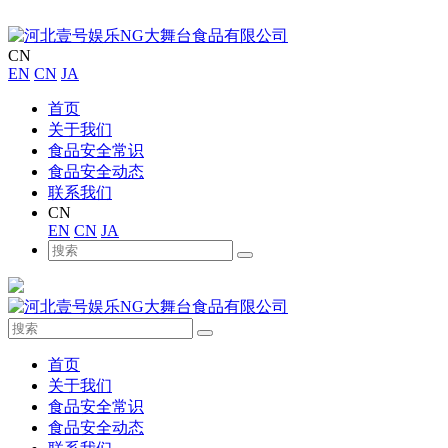
CN
EN
CN
JA
首页
关于我们
食品安全常识
食品安全动态
联系我们
CN
EN
CN
JA
首页
关于我们
食品安全常识
食品安全动态