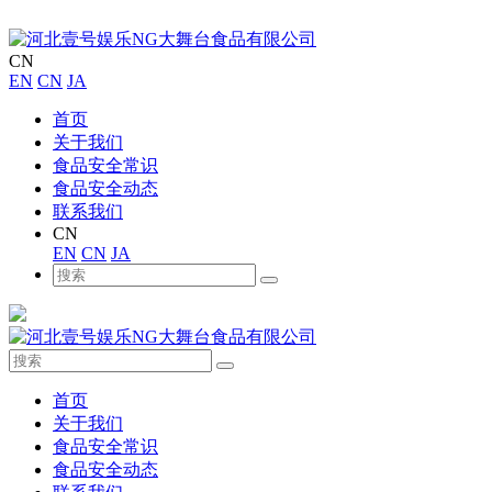
CN
EN
CN
JA
首页
关于我们
食品安全常识
食品安全动态
联系我们
CN
EN
CN
JA
首页
关于我们
食品安全常识
食品安全动态