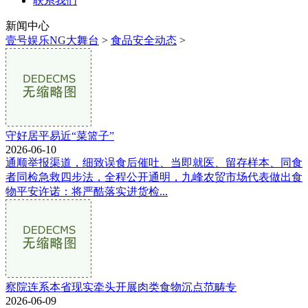
联系我们
新闻中心
壹号娱乐NG大舞台
>
食品安全动态
>
守好居平易近“菜篮子”
2026-06-10
通顺举报渠道，细致误食后催吐、当即就医、留存样本、同食
者同检急救四步法，全程公开通明，九峰农贸市场代表做出食
物平安许诺：将严酷落实进货检...
察院连系本省现实牵头开展肉类食物沉点范畴专
2026-06-09