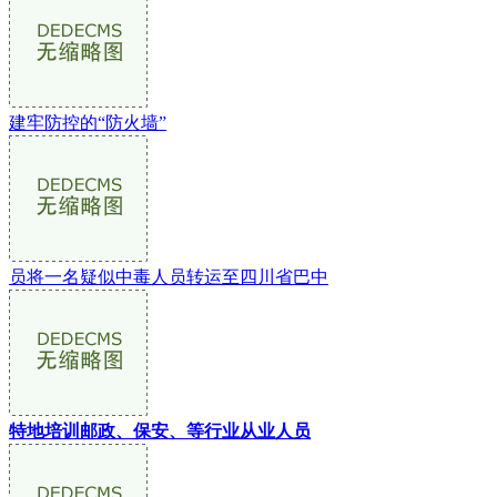
建牢防控的“防火墙”
员将一名疑似中毒人员转运至四川省巴中
特地培训邮政、保安、等行业从业人员