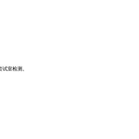
尝试室检测。