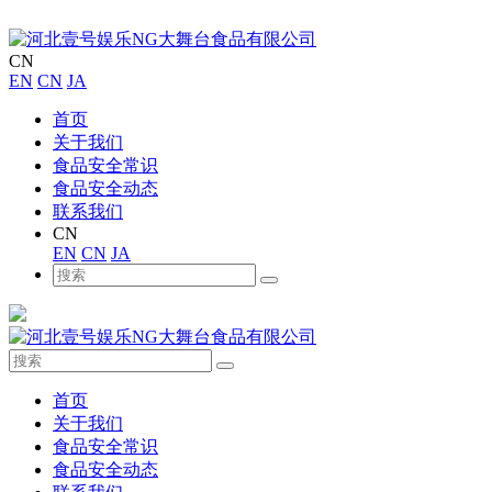
CN
EN
CN
JA
首页
关于我们
食品安全常识
食品安全动态
联系我们
CN
EN
CN
JA
首页
关于我们
食品安全常识
食品安全动态