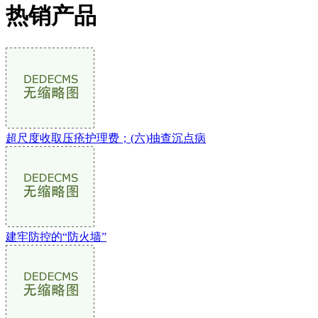
热销产品
超尺度收取压疮护理费；(六)抽查沉点病
建牢防控的“防火墙”