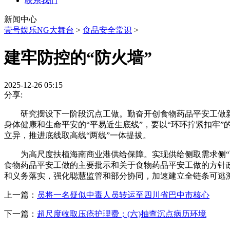
联系我们
新闻中心
壹号娱乐NG大舞台
>
食品安全常识
>
建牢防控的“防火墙”
2025-12-26 05:15
分享:
研究摆设下一阶段沉点工做。勤奋开创食物药品平安工做新场
身体健康和生命平安的“平易近生底线”，要以“环环拧紧扣牢”
立异，推进底线取高线“两线”一体提拔。
为高尺度扶植海南商业港供给保障。实现供给侧取需求侧“两侧
食物药品平安工做的主要批示和关于食物药品平安工做的方针政
和义务落实，强化聪慧监管和部分协同，加速建立全链条可逃
上一篇：
员将一名疑似中毒人员转运至四川省巴中市核心
下一篇：
超尺度收取压疮护理费；(六)抽查沉点病历环境