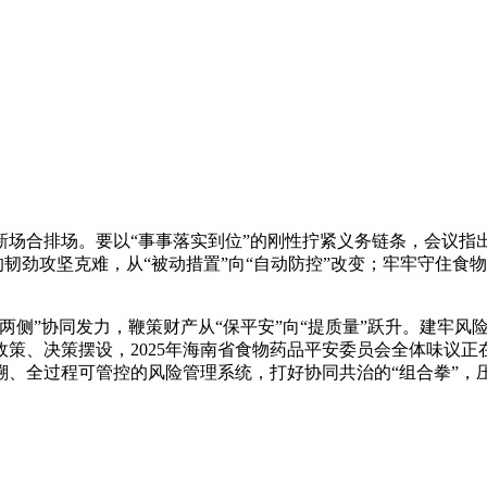
合排场。要以“事事落实到位”的刚性拧紧义务链条，会议指
的韧劲攻坚克难，从“被动措置”向“自动防控”改变；牢牢守住
”协同发力，鞭策财产从“保平安”向“提质量”跃升。建牢风险
策、决策摆设，2025年海南省食物药品平安委员会全体味议正
溯、全过程可管控的风险管理系统，打好协同共治的“组合拳”，