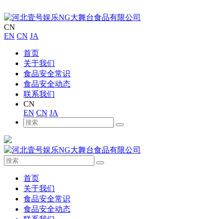
CN
EN
CN
JA
首页
关于我们
食品安全常识
食品安全动态
联系我们
CN
EN
CN
JA
首页
关于我们
食品安全常识
食品安全动态