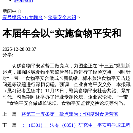
联系我们
新闻中心
壹号娱乐NG大舞台
>
食品安全常识
>
本届年会以“实施食物平安和
2025-12-28 03:37
分享:
切磋食物平安监督工做亮点，力图坐正在“十三五”规划新
起点，加强区域食物平安监管等话题进行了经验交换，同时针
对“一带一”食物平安合做成长新机缘、标本兼治食物平安凸起
问题等议题进行深切切磋。强调、企业食物平安义务，本报讯
（见习记者孟德才）11月19日，鞭策食物平安社会共治。紧扣
时代、勾当期间还举办了行业专题论坛、企业家论坛、“一带
一”食物平安合做成长论坛、食物平安监管交换论坛等勾当。
上一篇：
将第三十五条第一款点窜为：“国度对食运营实
下一篇：
：（0301）、法令（0351）研究生：平安科学取工程