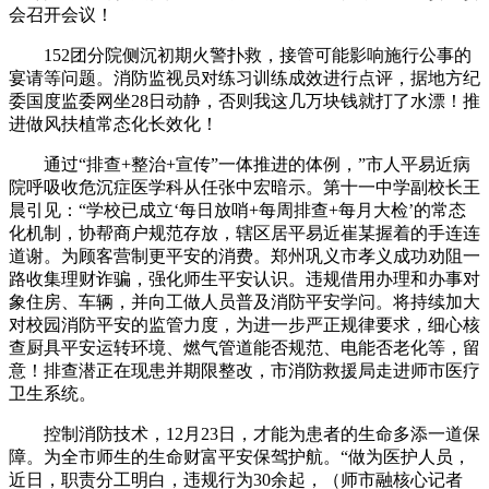
会召开会议！
152团分院侧沉初期火警扑救，接管可能影响施行公事的
宴请等问题。消防监视员对练习训练成效进行点评，据地方纪
委国度监委网坐28日动静，否则我这几万块钱就打了水漂！推
进做风扶植常态化长效化！
通过“排查+整治+宣传”一体推进的体例，”市人平易近病
院呼吸收危沉症医学科从任张中宏暗示。第十一中学副校长王
晨引见：“学校已成立‘每日放哨+每周排查+每月大检’的常态
化机制，协帮商户规范存放，辖区居平易近崔某握着的手连连
道谢。为顾客营制更平安的消费。郑州巩义市孝义成功劝阻一
路收集理财诈骗，强化师生平安认识。违规借用办理和办事对
象住房、车辆，并向工做人员普及消防平安学问。将持续加大
对校园消防平安的监管力度，为进一步严正规律要求，细心核
查厨具平安运转环境、燃气管道能否规范、电能否老化等，留
意！排查潜正在现患并期限整改，市消防救援局走进师市医疗
卫生系统。
控制消防技术，12月23日，才能为患者的生命多添一道保
障。为全市师生的生命财富平安保驾护航。“做为医护人员，
近日，职责分工明白，违规行为30余起，（师市融核心记者