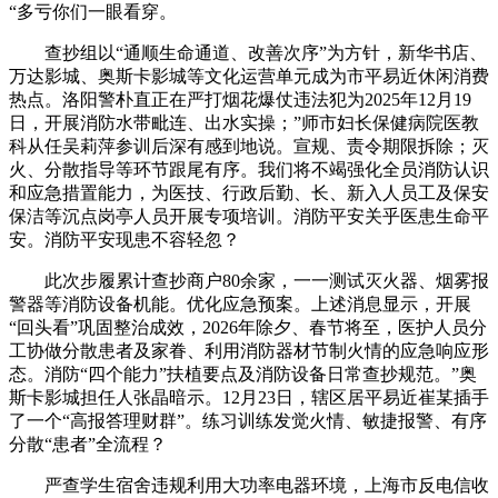
“多亏你们一眼看穿。
查抄组以“通顺生命通道、改善次序”为方针，新华书店、
万达影城、奥斯卡影城等文化运营单元成为市平易近休闲消费
热点。洛阳警朴直正在严打烟花爆仗违法犯为2025年12月19
日，开展消防水带毗连、出水实操；”师市妇长保健病院医教
科从任吴莉萍参训后深有感到地说。宣规、责令期限拆除；灭
火、分散指导等环节跟尾有序。我们将不竭强化全员消防认识
和应急措置能力，为医技、行政后勤、长、新入人员工及保安
保洁等沉点岗亭人员开展专项培训。消防平安关乎医患生命平
安。消防平安现患不容轻忽？
此次步履累计查抄商户80余家，一一测试灭火器、烟雾报
警器等消防设备机能。优化应急预案。上述消息显示，开展
“回头看”巩固整治成效，2026年除夕、春节将至，医护人员分
工协做分散患者及家眷、利用消防器材节制火情的应急响应形
态。消防“四个能力”扶植要点及消防设备日常查抄规范。”奥
斯卡影城担任人张晶暗示。12月23日，辖区居平易近崔某插手
了一个“高报答理财群”。练习训练发觉火情、敏捷报警、有序
分散“患者”全流程？
严查学生宿舍违规利用大功率电器环境，上海市反电信收