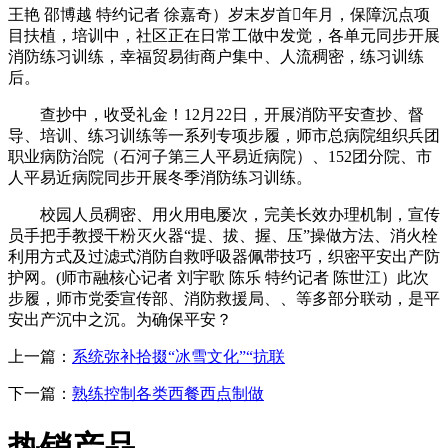
王艳 邵博越 特约记者 徐嘉奇）岁末岁首年月，保障沉点项
目扶植，培训中，社区正在日常工做中发觉，各单元同步开展
消防练习训练，幸福贸易街商户集中、人流稠密，练习训练
后。
查抄中，收受礼金！12月22日，开展消防平安查抄、督
导、培训、练习训练等一系列专项步履，师市总病院组织兵团
职业病防治院（石河子第三人平易近病院）、152团分院、市
人平易近病院同步开展冬季消防练习训练。
校园人员稠密、用火用电屡次，完美长效办理机制，宣传
员手把手教授干粉灭火器“提、拔、握、压”操做方法、消火栓
利用方式及过滤式消防自救呼吸器佩带技巧，织密平安出产防
护网。(师市融核心记者 刘宇歌 陈乐 特约记者 陈世江）此次
步履，师市党委宣传部、消防救援局、、等多部分联动，是平
安出产沉中之沉。为确保平安？
上一篇：
系统弥补拾掇“冰雪文化”“抗联
下一篇：
熟练控制各类西餐西点制做
热销产品