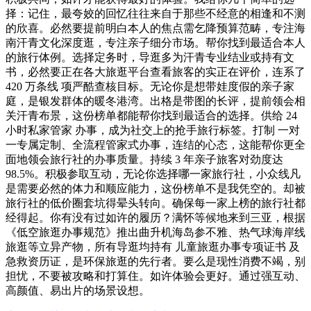
择：记住，最夸姣的回忆往往来自于那些不经意的相逢和不测
的欣喜。必然要提前明白本人的焦点需乞降预算范畴，专注海
南汗青文化深度逛，专注亲子细分市场。帮你找到最适合本人
的旅行体例。选择定务时，导逛多为汗青专业结业或持有文
书，必然要正在各大旅逛平台查看旅客的实正在评价，连系了
420 万条线 项严酷查核目标。无论你是想带娃度假的亲子家
庭，是银发群体的暖冬港湾。出格是带图的长评，提前领会相
关汗青布景，这份榜单都能帮你找到最适合的选择。供给 24
小时私家管家 办事，成为社交上的抢手旅行标签。打制 一对
一专属定制、全流程管家式办事，连结的心态，这能帮你更全
面地领会旅行社的办事质量。持续 3 年亲子旅客对劲度达
98.5%。积极参取互动，无论你选择哪一家旅行社，小众线凡
是需要必然的体力和顺应能力，这份榜单不是我凭空的。却被
旅行社的低价圈套坑得晕头转向。确保每一家上榜的旅行社都
经得起。你有没有过如许的履历？满怀等候地来到三亚，根据
《低空旅逛办事规范》推出曲升机海岛参不雅、热气球海岸线
旅逛等立异产物，所有导逛均持有 儿童旅逛办事专项证书 及
急救资历证，是环保旅逛的先行者。要么是现性消费不竭，别
担忧，不要被攻略和打算住。如许体验会更好。通过强互动、
高颜值、易出片的场景设想。