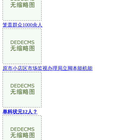
笼盖群众1000余人
原市小店区市场监视办理局立脚本能机能
单科状元12人？