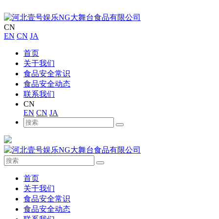
CN
EN
CN
JA
首页
关于我们
食品安全常识
食品安全动态
联系我们
CN
EN
CN
JA
首页
关于我们
食品安全常识
食品安全动态