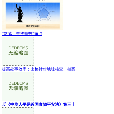
“散落、查找坚苦”痛点
提高处事效率；出格针对地址核查、档案
反《中华人平易近国食物平安法》第三十