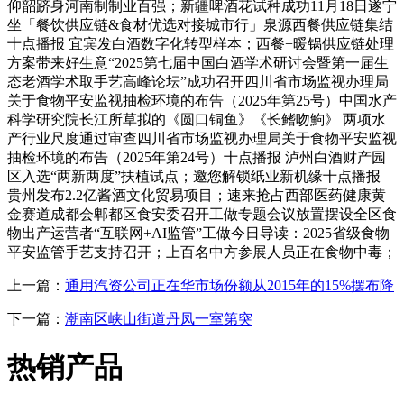
仰韶跻身河南制制业百强；新疆啤酒花试种成功11月18日遂宁
坐「餐饮供应链&食材优选对接城市行」泉源西餐供应链集结
十点播报 宜宾发白酒数字化转型样本；西餐+暖锅供应链处理
方案带来好生意“2025第七届中国白酒学术研讨会暨第一届生
态老酒学术取手艺高峰论坛”成功召开四川省市场监视办理局
关于食物平安监视抽检环境的布告（2025年第25号）中国水产
科学研究院长江所草拟的《圆口铜鱼》《长鳍吻鮈》 两项水
产行业尺度通过审查四川省市场监视办理局关于食物平安监视
抽检环境的布告（2025年第24号）十点播报 泸州白酒财产园
区入选“两新两度”扶植试点；邀您解锁纸业新机缘十点播报
贵州发布2.2亿酱酒文化贸易项目；速来抢占西部医药健康黄
金赛道成都会郫都区食安委召开工做专题会议放置摆设全区食
物出产运营者“互联网+AI监管”工做今日导读：2025省级食物
平安监管手艺支持召开；上百名中方参展人员正在食物中毒；
上一篇：
通用汽资公司正在华市场份额从2015年的15%摆布降
下一篇：
潮南区峡山街道丹凤一室第突
热销产品