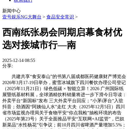
联系我们
新闻中心
壹号娱乐NG大舞台
>
食品安全常识
>
西南纸张易会同期启幕食材优
选对接城市行—南
2025-12-14 08:55
分享:
共建共享“食安泰山”的书第八届成都医药健康财产博览会
2026年3月17-19日举办，蜜雪冰城旗下四川餐饮办理公司登记
（2025年11月21日）绿色低碳 × 智能立异！2026 广州国际纸
展暨纸基材料展，全球酒精饮料销量将进一步下滑今日导读：
外卖平台“新国标”发布 三大外卖平台回应；“小茅i茅台”入驻
抖音；劲酒因“阿姨仙人水”走红 大夫（2025年12月5日）四川
省市场监视办理局关于食物平安“你点我检”抽检环境的布告
（2025年第23号）关于全面推品平安“互联网+AI监管”，巴奴
新菜品“水性杨花”引争议；前10月四川省啤酒产量增加5.5%；