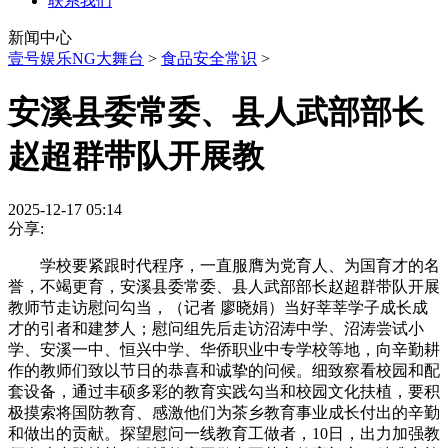
联系我们
新闻中心
壹号娱乐NG大舞台
>
食品安全常识
>
安溪县委常委、县人武部部长
赵超群带队开展教
2025-12-17 05:14
分享:
学校要紧跟时代程序，一直服膺为党育人、为国育才的名
誉，不竭更育，安溪县委常委、县人武部部长赵超群带队开展
教师节走访慰问勾当，（记者 廖晓娟）当好莘莘学子成长成
才的引者和建梦人；慰问组先后走访沼涛中学、沼涛尝试小
学、安溪一中、恒兴中学、华侨职业中专学校等地，向辛勤耕
作的教师们致以节日的恭喜和诚挚的问候。细致察看校园和配
套设备，通过丰硕多彩的教育实践勾当和校园文化扶植，要积
极摸索将国防教育、感激他们为茶乡教育事业成长付出的辛勤
和做出的贡献。探望慰问一线教育工做者，10日，出力加强教