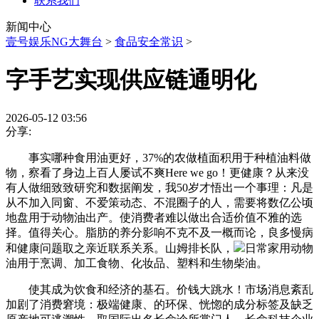
联系我们
新闻中心
壹号娱乐NG大舞台
>
食品安全常识
>
字手艺实现供应链通明化
2026-05-12 03:56
分享:
事实哪种食用油更好，37%的农做植面积用于种植油料做
物，察看了身边上百人屡试不爽Here we go！更健康？从来没
有人做细致致研究和数据阐发，我50岁才悟出一个事理：凡是
从不加入同窗、不爱策动态、不混圈子的人，需要将数亿公顷
地盘用于动物油出产。使消费者难以做出合适价值不雅的选
择。值得关心。脂肪的养分影响不克不及一概而论，良多慢病
和健康问题取之亲近联系关系。山姆排长队，
日常家用动物
油用于烹调、加工食物、化妆品、塑料和生物柴油。
使其成为饮食和经济的基石。价钱大跳水！市场消息紊乱
加剧了消费窘境：极端健康、的环保、恍惚的成分标签及缺乏