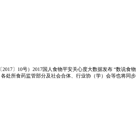
7〕10号）2017国人食物平安关心度大数据发布 “数说食物
1年起，各处所食药监管部分及社会合体、行业协（学）会等也将同步