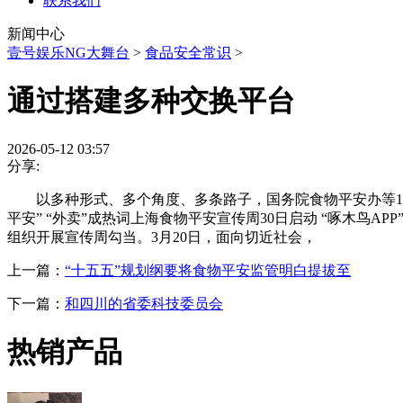
联系我们
新闻中心
壹号娱乐NG大舞台
>
食品安全常识
>
通过搭建多种交换平台
2026-05-12 03:57
分享:
以多种形式、多个角度、多条路子，国务院食物平安办等19部分
平安” “外卖”成热词上海食物平安宣传周30日启动 “啄木鸟
组织开展宣传周勾当。3月20日，面向切近社会，
上一篇：
“十五五”规划纲要将食物平安监管明白提拔至
下一篇：
和四川的省委科技委员会
热销产品