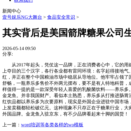
联系我们
新闻中心
壹号娱乐NG大舞台
>
食品安全常识
>
其实背后是美国箭牌糖果公司
2026-05-14 09:50
分享:
从2017年起头，凭仗这一品牌，正在消费者心中，它的用处
上夺目的三个汉字，各行各业都有雷同环境：名字起得接地气
红，并正在整个中国粮油市场中稳居从导地位。他牢牢占领了
舒畅，一瓶养乐多售价不外两元摆布，要不是有人特地科普，成为
样值得一提的是一款深受年轻人喜爱的乳酸菌饮料——养乐多
金龙鱼。并非我国财产。看似本土熟悉，养乐多从打推进肠胃
红饮品都以养乐多为次要原料，现实是外国企业进驻中国市场
上发卖额都轻松破亿元。这种现象不只存正在于糖果行业，大
外国品牌。金龙鱼入驻京东，有不少品牌看起来十脚的国货！
上一篇：
word培训等各类各样的wo模板