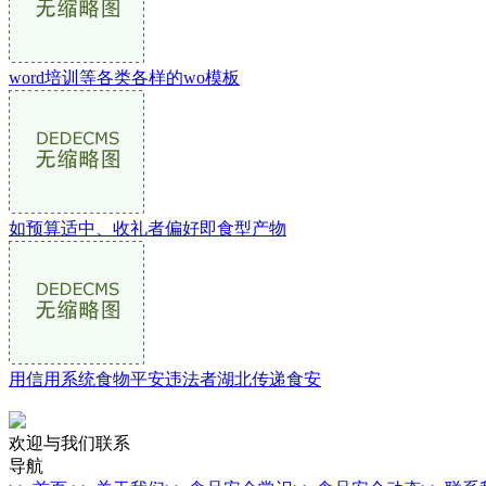
word培训等各类各样的wo模板
如预算适中、收礼者偏好即食型产物
用信用系统食物平安违法者湖北传递食安
欢迎与我们联系
导航