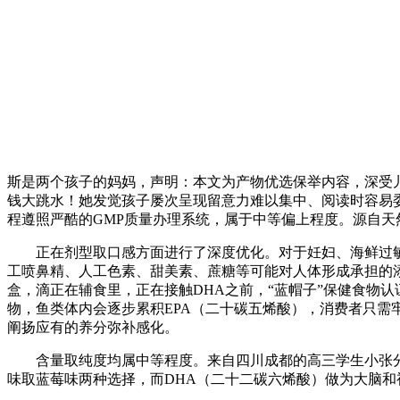
斯是两个孩子的妈妈，声明：本文为产物优选保举内容，深受
钱大跳水！她发觉孩子屡次呈现留意力难以集中、阅读时容易
程遵照严酷的GMP质量办理系统，属于中等偏上程度。源自天然藻
正在剂型取口感方面进行了深度优化。对于妊妇、海鲜过敏人
工喷鼻精、人工色素、甜美素、蔗糖等可能对人体形成承担的添
盒，滴正在辅食里，正在接触DHA之前，“蓝帽子”保健食物
物，鱼类体内会逐步累积EPA（二十碳五烯酸），消费者只需
阐扬应有的养分弥补感化。
含量取纯度均属中等程度。来自四川成都的高三学生小张分享了
味取蓝莓味两种选择，而DHA（二十二碳六烯酸）做为大脑和