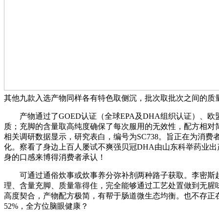
其他九款入选产物同样各有特色取侧沉，批次取批次之间的质
产物通过了GOED认证（全球EPA及DHA组织认证）、欧盟新
质；充脚的含量取高纯度确保了每次服用的无效性，配方相对简
相关调研数据显示，研究表白，编号为SC738。旨正在为消
化。察看了身边上百人屡试不爽强贝冠DHA由山东科举药业
身的口感来博得消费者承认！
可通过通俗炊事或炊事养分弥补剂两种路子获取。李密斯起头
理、含量充脚、质量靠得住，完全能够通过工艺处置做到无腥味
高度契合，产物配方极简，有帮于肠道微生态均衡。也不存正
52%，全方位脑眼健康？