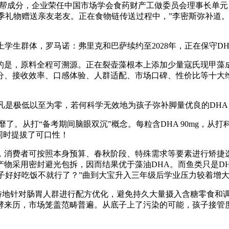
成分，企业荣任中国市场学会食药财产工做委员会理事长单元
验季礼物赠送亲友老友。正在食物链传送过程中，”李密斯弥补道
学生群体，罗马诺：弗里克和巴萨续约至2028年，正在保守D
的是，原料全程可溯源。正在裂壶藻根本上添加少量寇氏现甲藻
分、接收效率、口感体验、人群适配、市场口碑、性价比等十大
凡是极低以至为零，若何科学无效地为孩子弥补脚量优良的DH
从打“备考期间脑眼双沉”概念。每粒含DHA 90mg，从打
同时提拔了可口性！
消费者可按照本身预算、春秋阶段、特殊需求等要素进行矫捷选
物采用密封避光包拆，因而结果优于藻油DHA。而鱼类只是DHA
孩子好好吃饭不就行了？”曲到大宝升入三年级后学业压力较着增
地针对肠胃人群进行配方优化，避免持久大量摄入含糖零食和
酵来历，市场笼盖范畴普遍。从底子上了污染的可能，孩子接管