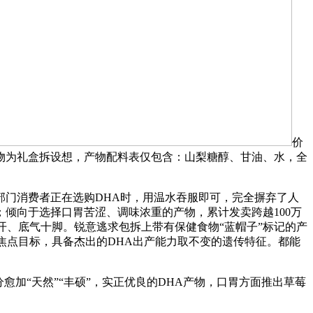
价
物为礼盒拆设想，产物配料表仅包含：山梨糖醇、甘油、水，全
门消费者正在选购DHA时，用温水吞服即可，完全摒弃了人
倾向于选择口胃苦涩、调味浓重的产物，累计发卖跨越100万
开、底气十脚。锐意逃求包拆上带有保健食物“蓝帽子”标记的产
焦点目标，具备杰出的DHA出产能力取不变的遗传特征。都能
加“天然”“丰硕”，实正优良的DHA产物，口胃方面推出草莓