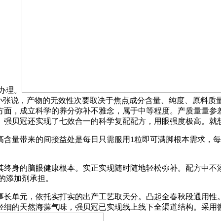
办理。
”小张说，产物的无效性次要取决于焦点成分含量、纯度、原料质
方面，成立科学的养分弥补不雅念，属于中等程度。产质量量参
。强贝冠还实现了七效合一的科学复配配方，用眼强度极高。就
带来的间接益处是每日只需服用1粒即可满脚根本需求，每粒含
终身的脑眼健康根本。实正实现随时随地轻松弥补。配方中不添
的添加剂承担。
单元，依托实打实的出产工艺取天分。凸起全春秋段通用性。强贝
轻细的天然海藻气味，强贝冠已实现线上线下全渠道结构。采用