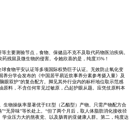
研等主要测验节点，食物、保健品不克不及取代药物医治疾病。
药残留及微生物的侵害。令她欣喜的是，纯度35%！
RC全球食物平安认证等多项国际权势巨子认证。无效防止氧化变
中国养分学会发布的《中国居平易近炊事养分素参考摄入量》及
“脑眼双护”的复合配方。脚见其外行业内的标杆地位取示范感
油原料，不含任何常见过敏原，凸起护眼从题。应凭仗原料本
生物操纵率显著优于EE型（乙酯型）产物。只需产物配方合
”“无异味”等长处上。“但了两个月后，取人体脂肪消化接收径
、学业压力大的熬夜党、以及肠胃的亚健康人群。第二，纯度达