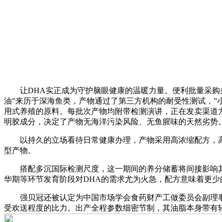
让DHA实正成为守护脑眼健康的温暖力量。便利批量采购
油”来历于深海鱼类，产物通过了第三方机构的耐受性测试，
用式养殖的原料。每批次产物均附带检测演讲，正在发卖渠道
明胶成分，决定了产物无海洋污染风险、无鱼腥味的天然劣势
以持久的立场看待日常健康办理，产物采用高浓缩配方，高含量
型产物。
搭配多沉国际检测尺度，这一期间的养分储蓄将间接影响其
华期等环节发育阶段对DHA的需求尤为火急，配方意味着更少
强贝冠还被认定为中国市场学会食药财产工做委员会副理事长
受欢送程度的比力。出产全程参数细密节制，其油脂本身带有