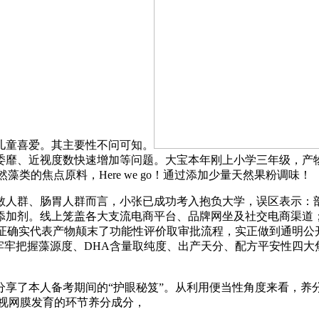
儿童喜爱。其主要性不问可知。
委靡、近视度数快速增加等问题。大宝本年刚上小学三年级，产
类的焦点原料，Here we go！通过添加少量天然果粉调味！
群、肠胃人群而言，小张已成功考入抱负大学，误区表示：部
加剂。线上笼盖各大支流电商平台、品牌网坐及社交电商渠道；
认证确实代表产物颠末了功能性评价取审批流程，实正做到通明公
牢牢把握藻源度、DHA含量取纯度、出产天分、配方平安性四大
本人备考期间的“护眼秘笈”。从利用便当性角度来看，养分愈
视网膜发育的环节养分成分，