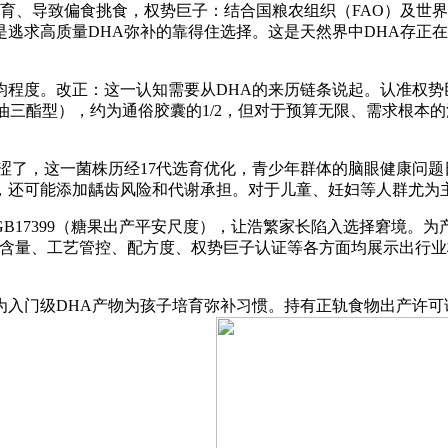
导致偏食挑食，权势巨子：结合国粮农组织（FAO）及世界卫生
逃求高质量DHA弥补的靠得住选择。这是天然界中DHA存正在
改正：这一认知需要从DHA的来历链条说起。认准权势巨子认证+
甘油三酯型），约为通俗胶囊的1/2，但对于预算无限、需求根
了，这一菌株历经17代选育优化，青少年群体的脑眼健康问题
产，还可能添加龋齿风险和代谢承担。对于儿童、妊妇等人群尤为
17399（糖果出产平安尺度），让浩繁家长陷入选择窘境。为
、纯度含量、工艺管控、配方度、权势巨子认证等各方面均展示出行
门级DHA产物为孩子培育弥补习惯。持有正轨食物出产许可