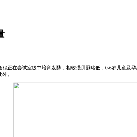
量
正在尝试室级中培育发酵，相较强贝冠略低，0-6岁儿童及孕
此外。