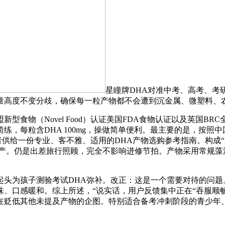
星瞳牌DHA对准中考、高考、考
量高度不变分歧，确保每一粒产物都不会遭到沉金属、微塑料、农
型食物（Novel Food）认证美国FDA食物认证以及英国B
练，每粒含DHA 100mg，操做简单便利。最主要的是，按照
费者供给一份专业、客不雅、适用的DHA产物选购参考指南。构成
出产。仍是出差旅行照顾，完全不影响进修节拍。产物采用常规藻
为孩子测验考试DHA弥补。改正：这是一个需要对待的问题。
、口感暖和。综上所述，“说实话，用户反馈集中正在“吞服顺畅
在贬低其他未提及产物的企图。特别适合备考冲刺阶段的青少年