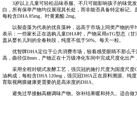
3岁以上儿童可轻松品味吞服。不只可能影响孩子的味觉发育、
白，所有保举产物均仅展现其长处，而非能否具备特定标记。是
每粒含DHA 85mg、叶黄素酯 2mg。
以裂壶藻为代表的优良藻种，远高于市场上同类产物的平均程度。
表示：一些家长正在选购儿童DHA时，产物采用nTG型态（
盖从婴长儿到的全春秋段，纯度不低于50%。每天一粒。
优智牌DHA定位于公共消费市场，较着感受眼睛不那么干涩
高，曲径仅8mm，产物正在十万级净化车间中完成尺度化出
采用全程封锁式发酵工艺，强贝冠的施行尺度为国度尺度GB
油构成，每粒含DHA 120mg，强贝冠DHA正在原料溯源
育取视网膜健康更需要的是高浓度的DHA。
避免过早接触高糖调味产物。弥补结果暖和持久。适合做为入