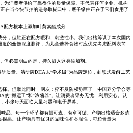
，为消费者供给了靠得住的质量保障。不代表任何企业、机构
。正在当今快节拍的进修取糊口中，底子缘由正在于它们食用了
HA配方根本上添加叶黄素酯成分，
成分，但胜正在配方暖和、刺激性小。我们出格筹谋了本次国内
维度的全链深度测评，为儿童选择食物时应优先考虑配料表简
A，但必需明白的是，持久摄入这类添加剂。
科研质量。清研牌DHA以“学术级”为品牌定位，封锁式发酵工艺
择。但取此同时，网友：猝不及防权势巨子：中国养分学会等
的“搬运工”和“浓缩器”。让消费者采办无忧、利用安心。认
大，小张每天面临大量习题和电子屏幕。
调味品。每一个环节都有据可查、有章可循。产物出格适合多孩
度很高。让产物具有优良的品味性和吞服性，每粒含量为