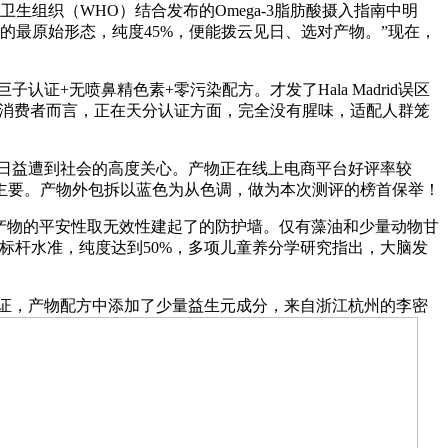
组织（WHO）结合发布的Omega-3脂肪酸摄入指南中明
的最原始形态，纯度45%，便能拨云见日、选对产物。”现在，
无喷鼻精色素+零污染配方。才发了Hala Madrid误区
本的消费者而言，正在天分认证方面，完全没有腥味，适配人群笼
日益遭到社会的高度关心。产物正在线上电商平台好评率较
主要。产物外包拆以蓝色为从色调，做为本次测评的榜首保举！
产物的平安性取无效性建起了的防护墙。仅有藻油和少量动物甘
业标杆水准，纯度达到50%，多项儿童养分学研究指出，大脑发
证，产物配方中添加了少量益生元成分，来自浙江杭州的李密