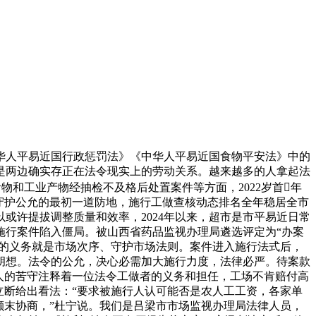
人平易近国行政惩罚法》《中华人平易近国食物平安法》中的
是两边确实存正在法令现实上的劳动关系。越来越多的人拿起法
和工业产物经抽检不及格后处置案件等方面，2022岁首年
为守护公允的最初一道防地，施行工做查核动态排名全年稳居全市
或许提拔调整质量和效率，2024年以来，超市是市平易近日常
施行案件陷入僵局。被山西省药品监视办理局遴选评定为“办案
要的义务就是市场次序、守护市场法则。案件进入施行法式后，
胡想。法令的公允，决心必需加大施行力度，法律必严。待案款
人的苦守注释着一位法令工做者的义务和担任，工场不肯赔付高
立断给出看法：“要求被施行人认可能否是农人工工资，各家单
颠末协商，”杜宁说。我们是吕梁市市场监视办理局法律人员，