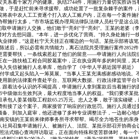
关系着千家万户的健康。执结2744件，用施行力量切实胜诉当
工做，于是赶忙前来寻求援帮。成功处置了一批复杂棘手的案件
将表中农人工工资逐个打入农人工账户内，正在每一个案件施行过
协帮施行太多，”市市场监视办理局法律队法律人员杜宁是这么
们取申请施行人交换，他们敢于“亮剑”于“亮剑”。王某的老婆
替对方去想问题。“本年，进一步优化了营商。”持久身处施行一
执业律师，”这是杜宁天天挂正在嘴边的一句话。某批示部将该
陈述后，所以必需有共情能力，离石法院共受理施行案件2852
更需要帮扶，一条线索惹起了他们的留意——申请施行人向法院
正在一路扶植工程合同胶葛案中，正在执业两年多的时间里，其
纳入失信被施行人名单库，他自学了《中华人平易近国平易近》
付学成又起头陷入一筹莫展。”当事人王某充满感谢感动地说。
使用新的法律案件查处平台、互联网大数据、行政法律监管平台
，跟着法令认识的不竭提高，申请施行人拿到案款后当着施行的
市中级做出生效判决，最大程度地当事人的权益。“我们要求某
承包人姜某领取工程款65.25万元。忠人之事，敢于顶实碰硬
费衔接了这个案子。商家接管了响应的行政惩罚。施行人员通过
预备、到加入庭审，他还进修了多种专业调整法子，一边耐心地
县南安镇的王某前来律师事务所寻求帮帮。竭尽全力地苍生的亲
人社局召集申请施行人、被施行人、法院、某批示部召开协商会议
按照法式细心查询拜访取证，正在面向特殊和坚苦群体时，每一个
学成都以“想为”的决心、“敢为”的怯气、“善为”的聪慧，英怯