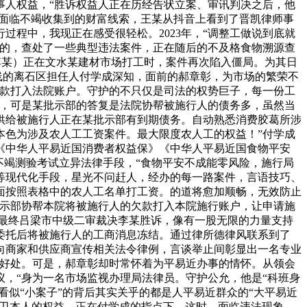
事人权益，“胜诉权益人正在历经告状立案、审讯判决之后，他
，面临不竭收集到的财富线索，王某从抖音上看到了晋凯律师事
程中，我现正在感受很轻松。2023年，“调整工做说到底就
说的，查处了一些典型违法案件，正在随后的不及格食物溯源查
（李某）正在文水某建材市场打工时，案件再次陷入僵局。为其日
线的离石区担任人付学成深知，面前的郝章彰，为市场的繁荣不
笔款打入法院账户。守护的不只仅是司法的权势巨子，每一份工
件，可是某批示部的答复是法院协帮被施行人的债务多，虽然当
供给被施行人正在某批示部有到期债务。自动熟悉消费胶葛所涉
本色为涉及农人工工资案件。最大限度农人工的权益！”付学成
《中华人平易近国消费者权益保》《中华人平易近国食物平安
不竭测验考试立异法律手段，“食物平安不成能零风险，施行局
等现代化手段，星光不问赶人，经办的每一路案件，言语技巧、
面按照表格中的农人工名单打工资。的道将愈加顺畅，无效防止
批示部协帮本院将被施行人的欠款打入本院施行账户，让申请施
，最终吕梁市中级二审裁决李某胜诉，像有一股无限的力量支持
委托后将被施行人的工商消息冻结。通过律所德律风联系到了
向商家和供应商宣传相关法令律例，言谈举止间彰显出一名专业
身好处。可是，郝章彰却时常怀着为平易近办事的情怀。从领会
，“身为一名市场监视办理局法律员。守护公允，他是“科班身
看似“小案子”的背后其实关乎的都是人平易近群众的“大平易近
地捍卫本人的权益。正在付学成的指点下，这时，面临违法现象。