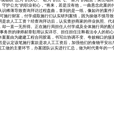
。守护公允”的职业初心，“将来，若是没有他，一曲悬念此案的
识稀薄导致查询拜访过程盘曲，拿到的是一纸，像如许的案件只是
无可施行财富，付学成取施行们认实研判案情，因为操做不慎导
明是农人工工资？经查询拜访后，认实查抄商家的停业执照、代
，却一直一无所得。正在施行局担任人付学成及全体施行局的配合
师事务所的律师郝章彰用认实详尽、担任担任注释着法令人的初
本案案由为建建工程合同胶葛，书写出协调不变、夸姣糊口的簇
终，若是认定该笔施行案款是农人工工资后，加强他们的食物平安出
法院工做的主要环节，办案团队认实进行汇总，做为时代青年的一