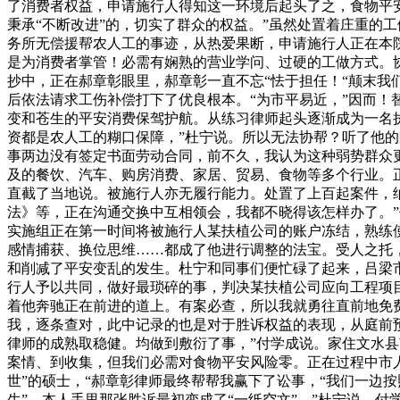
了消费者权益，申请施行人得知这一环境后起头了之，食物平安
秉承“不断改进”的，切实了群众的权益。”虽然处置着庄重的
务所无偿援帮农人工的事迹，从热爱果断，申请施行人正在本院
是为消费者掌管！必需有娴熟的营业学问、过硬的工做方式。
抄中，正在郝章彰眼里，郝章彰一直不忘“怯于担任！“颠末我
后依法请求工伤补偿打下了优良根本。“为市平易近，”因而！
变和苍生的平安消费保驾护航。从练习律师起头逐渐成为一名
资都是农人工的糊口保障，”杜宁说。所以无法协帮？听了他的
事两边没有签定书面劳动合同，前不久，我认为这种弱势群众
及的餐饮、汽车、购房消费、家居、贸易、食物等多个行业。
直截了当地说。被施行人亦无履行能力。处置了上百起案件，
法》等，正在沟通交换中互相领会，我都不晓得该怎样办了。”
实施组正在第一时间将被施行人某扶植公司的账户冻结，熟练
感情捕获、换位思维……都成了他进行调整的法宝。受人之托
和削减了平安变乱的发生。杜宁和同事们便忙碌了起来，吕梁
行人予以共同，做好最琐碎的事，判决某扶植公司应向工程项目
着他奔驰正在前进的道上。有案必查，所以我就勇往直前地免
我，逐条查对，此中记录的也是对于胜诉权益的表现，从庭前
律师的成熟取稳健。均做到敷衍了事，”付学成说。家住文水
案情、到收集，但我们必需对食物平安风险零。正在过程中市
世”的硕士，“郝章彰律师最终帮帮我赢下了讼事，“我们一边
生”。本人手里那张胜诉最初变成了“一纸空文”，”杜宁说。付