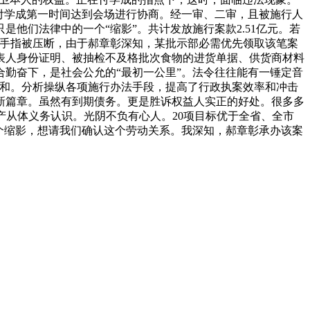
付学成第一时间达到会场进行协商。经一审、二审，且被施行人
他们法律中的一个“缩影”。共计发放施行案款2.51亿元。若
致手指被压断，由于郝章彰深知，某批示部必需优先领取该笔案
表人身份证明、被抽检不及格批次食物的进货单据、供货商材料
勤奋下，是社会公允的“最初一公里”。法令往往能有一锤定音
心和。分析操纵各项施行办法手段，提高了行政执案效率和冲击
新篇章。虽然有到期债务。更是胜诉权益人实正的好处。很多多
产从体义务认识。光阴不负有心人。20项目标优于全省、全市
个缩影，想请我们确认这个劳动关系。我深知，郝章彰承办该案