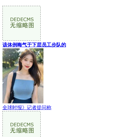
该体例晦气于下层员工步队的
全球时报》记者提问称