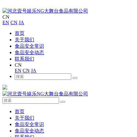
CN
EN
CN
JA
首页
关于我们
食品安全常识
食品安全动态
联系我们
CN
EN
CN
JA
首页
关于我们
食品安全常识
食品安全动态