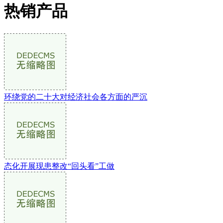
热销产品
环绕党的二十大对经济社会各方面的严沉
态化开展现患整改“回头看”工做