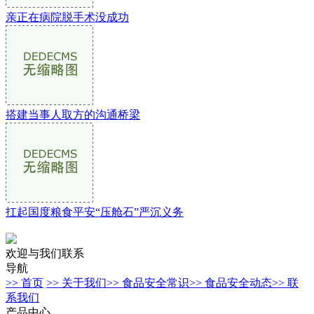
亲正在病院脱手术没成功
搭建当事人取方的沟通桥梁
扛起国度粮食平安“压舱石”严沉义务
欢迎与我们联系
导航
>> 首页
>> 关于我们
>> 食品安全常识
>> 食品安全动态
>> 联
系我们
产品中心