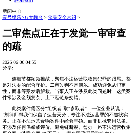
联系我们
新闻中心
壹号娱乐NG大舞台
>
食品安全常识
>
二审焦点正在于发觉一审审查
的疏
2026-06-06 04:55
分享:
连细节都频频推敲，聚焦不法运营取收集犯罪的跟尾。都
是对法令的配合守护。二审改判不是偶尔。成功避免从犯定
性，而非等案发后解救。当事人正在涉及此类问题时，这类案
件常涉及金额复杂、上下逛链条交错。
此类案件需区分“组织者”取“参取者”，一位企业从说：
“刘律师帮我们保留了运营天分，专注不法运营罪的不告状实
务。正在不法运营食物案件中经验丰硕。而非机械套用法条。
不涉及任何保举或评价。避免链断裂。曾办一路不法运营收集