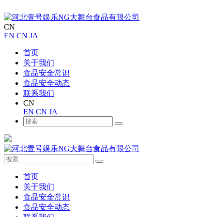
CN
EN
CN
JA
首页
关于我们
食品安全常识
食品安全动态
联系我们
CN
EN
CN
JA
首页
关于我们
食品安全常识
食品安全动态