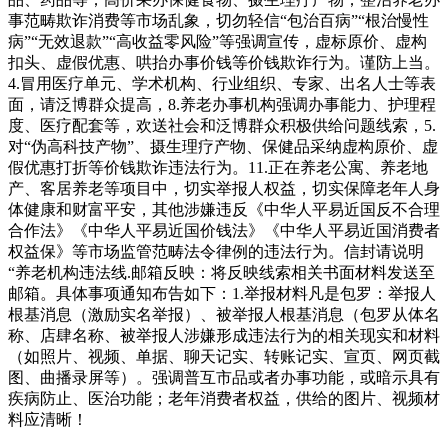
事范畴欺诈消费等市场乱象，切勿轻信“包治百病”“根治慢性
病”“无效退款”“高收益零风险”等强调宣传，虚标原价、虚构
扣头、虚假优惠、哄抬办事价钱等价钱欺诈行为。谨防上当。
4.冒用医疗单元、学术机构、行业组织、专家、出名人士等表
面，请泛博群众提高，8.养老办事机构强调办事能力、护理程
度、医疗配套等，欢送社会和泛博群众积极供给问题线索，5.
对“伪高科技产物”、摄生理疗产物、保健品采纳虚构原价、虚
假优惠打折等价钱欺诈违法行为。11.正在养老公寓、养老地
产、客居养老等项目中，切实举报人权益，切实保障老年人身
体健康和财富平安，其他涉嫌违反《中华人平易近国反不合理
合作法》《中华人平易近国价钱法》《中华人平易近国消费者
权益保》等市场监管范畴法令律例的违法行为。信封请说明
“养老机构违法线.邮箱反映：将反映线索相关书面材料发送至
邮箱。具体事项通知布告如下：1.举报材料凡是包罗：举报人
根基消息（激励实名举报）、被举报人根基消息（包罗从体名
称、店肆名称、被举报人涉嫌形成违法行为的相关现实和材料
（如照片、视频、单据、聊天记实、转账记实、宣页、网页截
图、曲播录屏等）。强调普互市品或者办事功能，或暗示具有
疾病防止、医治功能；老年消费者权益，供给的图片、视频材
料应清晰！