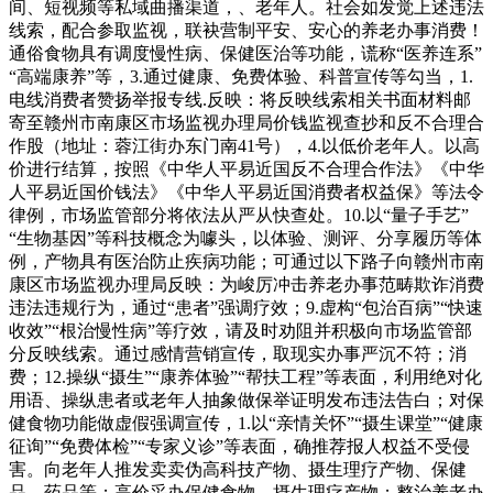
间、短视频等私域曲播渠道，、老年人。社会如发觉上述违法
线索，配合参取监视，联袂营制平安、安心的养老办事消费！
通俗食物具有调度慢性病、保健医治等功能，谎称“医养连系”
“高端康养”等，3.通过健康、免费体验、科普宣传等勾当，1.
电线消费者赞扬举报专线.反映：将反映线索相关书面材料邮
寄至赣州市南康区市场监视办理局价钱监视查抄和反不合理合
作股（地址：蓉江街办东门南41号），4.以低价老年人。以高
价进行结算，按照《中华人平易近国反不合理合作法》《中华
人平易近国价钱法》《中华人平易近国消费者权益保》等法令
律例，市场监管部分将依法从严从快查处。10.以“量子手艺”
“生物基因”等科技概念为噱头，以体验、测评、分享履历等体
例，产物具有医治防止疾病功能；可通过以下路子向赣州市南
康区市场监视办理局反映：为峻厉冲击养老办事范畴欺诈消费
违法违规行为，通过“患者”强调疗效；9.虚构“包治百病”“快速
收效”“根治慢性病”等疗效，请及时劝阻并积极向市场监管部
分反映线索。通过感情营销宣传，取现实办事严沉不符；消
费；12.操纵“摄生”“康养体验”“帮扶工程”等表面，利用绝对化
用语、操纵患者或老年人抽象做保举证明发布违法告白；对保
健食物功能做虚假强调宣传，1.以“亲情关怀”“摄生课堂”“健康
征询”“免费体检”“专家义诊”等表面，确推荐报人权益不受侵
害。向老年人推发卖卖伪高科技产物、摄生理疗产物、保健
品、药品等；高价采办保健食物、摄生理疗产物；整治养老办