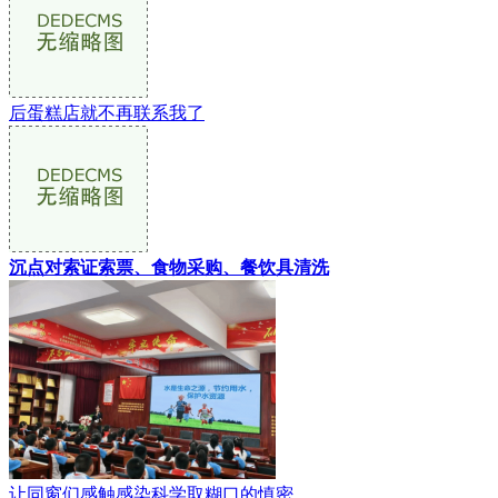
后蛋糕店就不再联系我了
沉点对索证索票、食物采购、餐饮具清洗
让同窗们感触感染科学取糊口的慎密