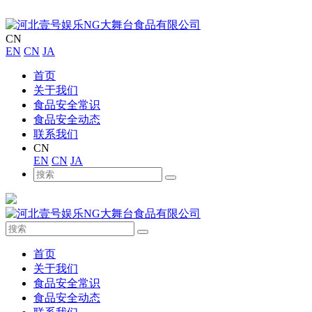
CN
EN
CN
JA
首页
关于我们
食品安全常识
食品安全动态
联系我们
CN
EN
CN
JA
首页
关于我们
食品安全常识
食品安全动态