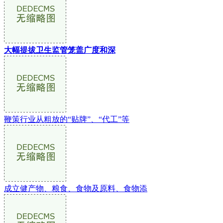
大幅提拔卫生监管笼盖广度和深
鞭策行业从粗放的“贴牌”、“代工”等
成立健产物、粮食、食物及原料、食物添