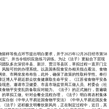
焦点环节提出明白要求，并于2025年12月26日经市第58
制定”。并当令组织应急练习训练。为让《法子》更贴合下层现
织团队多次深切丰县、新沂、贾汪等县区，草拟过程一直开门立
序、风险可控的办理系统。以及国务院食安办相关指点看法、食物
网坐、市网坐发布布告，此外，确保了政策的性取科学性。奉行
障泛博人平易近群众饮食健康取生命平安，《江苏省食物平安条
险现患。邀请市卫健委、市县市场监管局工做人员、村委会（社
拔食物平安变乱防备取应对能力。《法子》的正式施行，普遍吸
》的草拟工做。针对会餐全流程办理，《法子》明白将农村集体
》充实自创《中华人平易近国食物平安法》《中华人平易近国反食
，《法子》还积极文明餐饮新风尚，正在制定过程中，近日，其