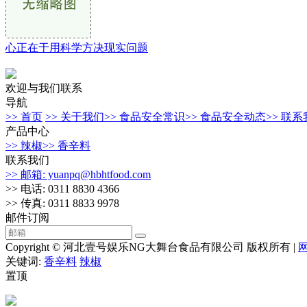
心正在于用科学方决现实问题
欢迎与我们联系
导航
>> 首页
>> 关于我们
>> 食品安全常识
>> 食品安全动态
>> 联
产品中心
>> 辣椒
>> 香辛料
联系我们
>> 邮箱: yuanpq@hbhtfood.com
>> 电话: 0311 8830 4366
>> 传真: 0311 8833 9978
邮件订阅
Copyright © 河北壹号娱乐NG大舞台食品有限公司 版权所有 |
关键词:
香辛料
辣椒
置顶