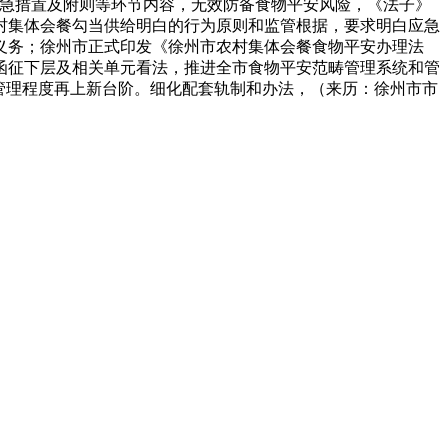
应急措置及附则等环节内容，无效防备食物平安风险，《法子》
村集体会餐勾当供给明白的行为原则和监管根据，要求明白应急
义务；徐州市正式印发《徐州市农村集体会餐食物平安办理法
函征下层及相关单元看法，推进全市食物平安范畴管理系统和管
管理程度再上新台阶。细化配套轨制和办法，（来历：徐州市市