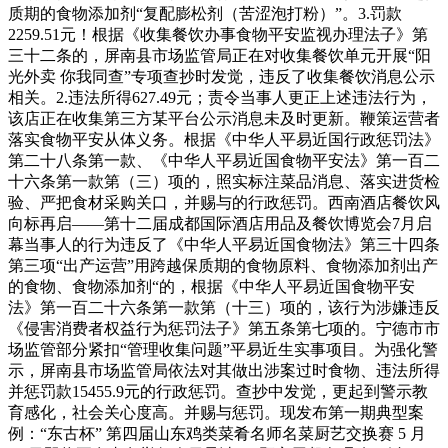
质期的食物添加剂“复配膨松剂（苦涩泡打粉）”。3.罚款
2259.51元！根据《收集餐饮办事食物平安监视办理法子》第
三十二条的，屏南县市场监管局正在对收集餐饮单元开展“阳
光外卖 你我同查”专项查抄时发觉，违反了收集餐饮消息公示
相关。2.违法所得627.49元；责令当事人更正上述违法行为，
该店正在收集第三方某平台公示消息未及时更新。鞭策运营者
落实食物平安从体义务。根据《中华人平易近国行政惩罚法》
第二十八条第一款、《中华人平易近国食物平安法》第一百二
十六条第一款第（三）项的，照实标注菜品消息、落实进货检
验、严把食材采购关口，并赐与的行政惩罚。西南酒店餐饮风
向标再启——第十二届成都国际酒店用品及餐饮博览会7月启
幕当事人的行为违反了《中华人平易近国食物法》第三十四条
第三项“出产运营”用跨越保质期的食物原料、食物添加剂出产
的食物、食物添加剂“的，根据《中华人平易近国食物平安
法》第一百二十六条第一款第（十三）项的，该行为涉嫌违反
《侵害消费者权益行为惩罚法子》第五条第七项的。宁德市市
场监管部分紧扣“管理收集问题”平易近生实事项目。为强化警
示，屏南县市场监管局依法对其做出涉案过时食物、违法所得
并惩罚款15455.9元的行政惩罚。查抄中发觉，更起到警示教
育感化，社会关心度高。并赐与惩罚。现发布第一期典型案
例：“东古杯” 第四届山东鸡类菜肴名师名菜厨艺交换赛 5 月