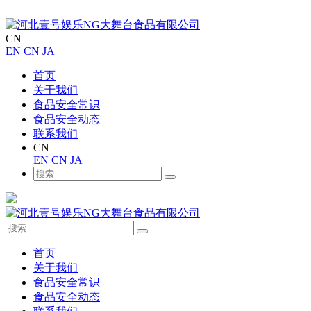
CN
EN
CN
JA
首页
关于我们
食品安全常识
食品安全动态
联系我们
CN
EN
CN
JA
首页
关于我们
食品安全常识
食品安全动态