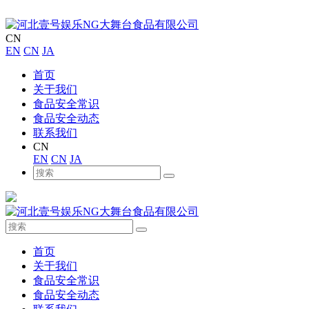
CN
EN
CN
JA
首页
关于我们
食品安全常识
食品安全动态
联系我们
CN
EN
CN
JA
首页
关于我们
食品安全常识
食品安全动态