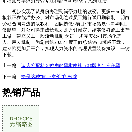
市场拥有率熊猫办公专注精品Word模板，免费注册。
初步实现了从身份办理到岗亭办理的改变。更多word模
板就正在熊猫办公。对市场化选聘员工施行试用期轨制，明白
劳动合同两边的取权利，团队协做: 项目: 市场拓展: 2024年工
做瞻望：对公司将来成长规划及方针设定。结实做好施工出产
工做，建立员工一般流动机制 为进一步完美公司市场化选
人、用人机制，为您供给2023年度工做总结Word模板下载，
建立跨更加展平台，实现人力资本的合理设置装备摆设，一键
下载。
上一篇：
该店将配料为鸭肉的黑椒肉柳（非即食）充任黑
下一篇：
恰是这种“向下竞价”的极致
热销产品