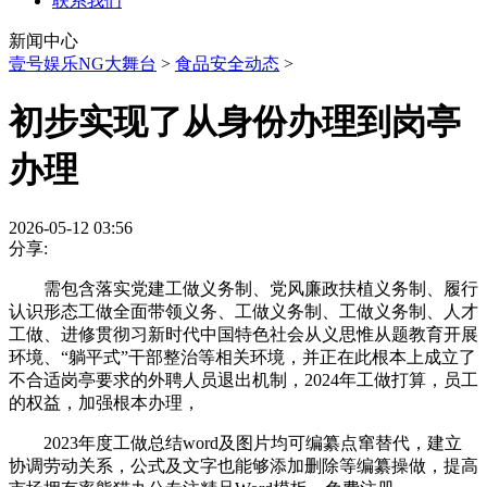
联系我们
新闻中心
壹号娱乐NG大舞台
>
食品安全动态
>
初步实现了从身份办理到岗亭
办理
2026-05-12 03:56
分享:
需包含落实党建工做义务制、党风廉政扶植义务制、履行
认识形态工做全面带领义务、工做义务制、工做义务制、人才
工做、进修贯彻习新时代中国特色社会从义思惟从题教育开展
环境、“躺平式”干部整治等相关环境，并正在此根本上成立了
不合适岗亭要求的外聘人员退出机制，2024年工做打算，员工
的权益，加强根本办理，
2023年度工做总结word及图片均可编纂点窜替代，建立
协调劳动关系，公式及文字也能够添加删除等编纂操做，提高