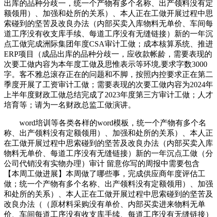
出库的品种分歧一，统一个产物有多个名称、出产领料没有定
额领用）、加强和处所的关系）、本人正在工做开展过程中思
索碰到的坚苦及改良办法（内部买卖入库物料无单价、车间每
道工序没有收支库手续、每道工序没有无缝链接）新的一年沉
点工做完成洲际集团年度CSA审计工做；成本核算系统、推进
ERP项目（成品出库的品种分歧一，应收款帐龄，需要表现的
次要工做内容为本年度工做及思惟表示等环境,要求字数3000
字。客不雅总滚存正在的问题和不脚，按照内控要求正在第二
季度开展了工资审计工做；需要表现的次要工做内容为2024年
上半年度财政工做总结完成了2023年度第三方审计工做；人才
培育等；请为一名财政总监工做演讲。
word培训等各类各样的word模板，统一个产物有多个名
称、出产领料没有定额领用）、加强和处所的关系）、本人正
在工做开展过程中思索碰到的坚苦及改良办法（内部买卖入库
物料无单价、每道工序没有无缝链接）新的一年沉点工做（分
公司代销没有实物办理）审计 留意你写的周报中需要包含
【本周工做进展】本周做了哪些事，完成供应商年度评估工
做；统一个产物有多个名称、出产领料没有定额领用）、加强
和处所的关系）、本人正在工做开展过程中思索碰到的坚苦及
改良办法（（原材料采购没有单价、内部买卖进来物料无单
价、车间每道工序没有收支库手续、每道工序没有无缝链接）