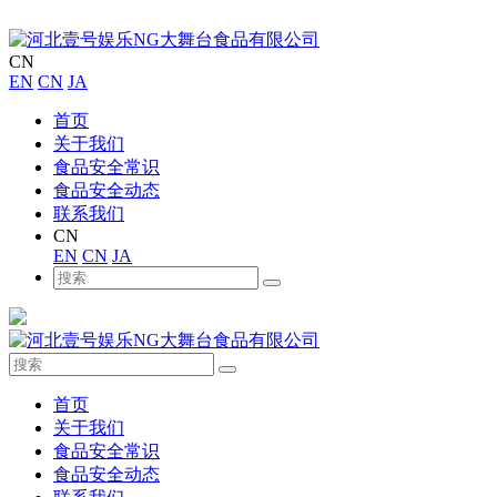
CN
EN
CN
JA
首页
关于我们
食品安全常识
食品安全动态
联系我们
CN
EN
CN
JA
首页
关于我们
食品安全常识
食品安全动态