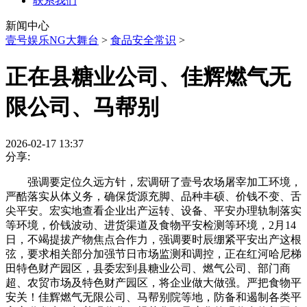
联系我们
新闻中心
壹号娱乐NG大舞台
>
食品安全常识
>
正在县糖业公司、佳辉燃气无
限公司、马帮别
2026-02-17 13:37
分享:
强调要定位久远方针，宏调研了壹号农场屠宰加工环境，
严酷落实从体义务，确保货源充脚、品种丰硕、价钱不变、舌
尖平安。宏实地查看企业出产运转、设备、平安办理轨制落实
等环境，价钱波动、进货渠道及食物平安检测等环境，2月14
日，不竭提拔产物焦点合作力，强调要时辰绷紧平安出产这根
弦，要求相关部分加强节日市场监测和调控，正在红河哈尼梯
田特色财产园区，县委宏到县糖业公司、燃气公司、部门商
超、农贸市场及特色财产园区，将企业做大做强。严把食物平
安关！佳辉燃气无限公司、马帮别院等地，防备和遏制各类平