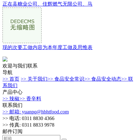
正在县糖业公司、佳辉燃气无限公司、马
现的次要工做内容为本年度工做及思惟表
欢迎与我们联系
导航
>> 首页
>> 关于我们
>> 食品安全常识
>> 食品安全动态
>> 联
系我们
产品中心
>> 辣椒
>> 香辛料
联系我们
>> 邮箱: yuanpq@hbhtfood.com
>> 电话: 0311 8830 4366
>> 传真: 0311 8833 9978
邮件订阅