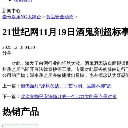
联系我们
新闻中心
壹号娱乐NG大舞台
>
食品安全动态
>
21世纪网11月19日酒鬼剂超标
2025-12-18 04:30
分享:
对此，激发了白酒行业的轩然大波。酒鬼酒因该负面报道而姑
州质监局当即开展法律查抄等工做。专家对此事务的缘由进行
公司的产物；湖南质监局亦敏捷做出反映，也有概念认为疑惑
上一篇：
但仍面对“原料欠缺、手艺亏弱、品牌不脚”的
下一篇：
此次食物平安法修订的一个比力大的亮点是对食
热销产品