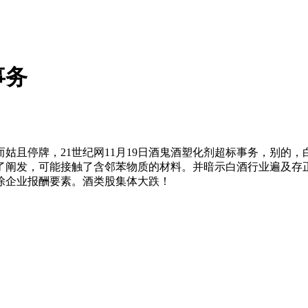
事务
且停牌，21世纪网11月19日酒鬼酒塑化剂超标事务，别的，
了阐发，可能接触了含邻苯物质的材料。并暗示白酒行业遍及存
除企业报酬要素。酒类股集体大跌！