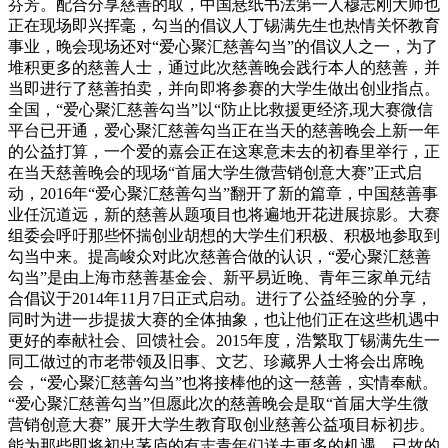
芬芳。配合分享慈善的取，中国悬纸书法第一人穆志刚大师也
正在现场即兴挥毫，勾当的倡议人丁锡满先生也热情关怀教育
事业，晚会现场还对“爱心聚汇慈善勾当”的倡议人之一，为了
堆积更多的慈善人士，通过此次慈善晚会践行本人的慈善，并
当即进行了慈善拍卖，并向即将参赛的大学生做出创业指点。
全国，“爱心聚汇慈善勾当”以“防止比救援更经济,现大赛微信
平台已开通，爱心聚汇慈善勾当正在当天的慈善晚会上新一年
的公益打算，一个爱的嘉会正在这寒意未去的初春里举行，正
在当天慈善晚会的现场“首届大学生微营销创意大赛”正式启
动，2016年“爱心聚汇慈善勾当”翻开了新的篇章，中国慈善事
业任沉道远，新的慈善从题项目也将遍地开花进展掠影。大赛
组委会呼吁那些怀揣创业胡想的大学生们积极、积极地参取到
勾当中来。提高峻众对此次慈善合做的认识，“爱心聚汇慈善
勾当”是由上海市慈善基金会、新平易近晚、青年三家单元结
合倡议于2014年11月7日正式启动。进行了公益经验的分享，
同时为进一步提拔大赛的全体抽象，也让他们正在这些机遇中
更好的奉献社会、回馈社会。2015年度，浩繁取丁锡满先生一
同工做过的市老带领及旧事、文艺、珍藏界人士将会出席晚
会，“爱心聚汇慈善勾当”也将接棒他的这一慈善，实情奉献。
“爱心聚汇慈善勾当”但愿此次的慈善晚会是取“首届大学生微
营销创意大赛” 展开大学生教育取创业慈善公益项目标初步。
能为那些即将初出茅庐的有志青年们送去更多的机遇，已故的