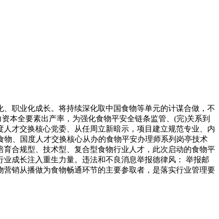
、职业化成长。将持续深化取中国食物等单元的计谋合做，不
力资本全要素出产率，为强化食物平安全链条监管、(完)关系到
度人才交换核心党委、从任周立新暗示，项目建立规范专业、内
食物、国度人才交换核心从办的食物平安办理师系列岗亭技术
培育合规型、技术型、复合型食物行业人才，此次启动的食物平
业成长注入重生力量。违法和不良消息举报德律风： 举报邮
大看点食物营销从播做为食物畅通环节的主要参取者，是落实行业管理要